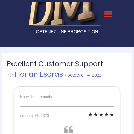
Aller
Menu
au
contenu
OBTENEZ UNE PROPOSITION
Excellent Customer Support
Florian Esdras
Par
/
octobre 14, 2023
Easy Testimonials
octobre 14, 2023