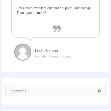
I receieved excellent customer support, and quickly.
Thank you so much!
Linda Herman
Founder, Herman Studios
R
e
c