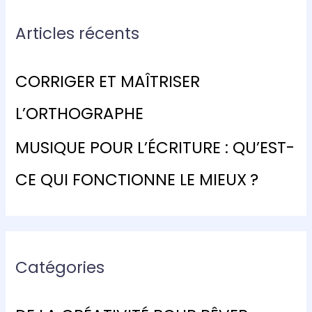
h
e
Articles récents
r
c
CORRIGER ET MAÎTRISER
h
e
L’ORTHOGRAPHE
r
MUSIQUE POUR L’ÉCRITURE : QU’EST-
:
CE QUI FONCTIONNE LE MIEUX ?
Catégories