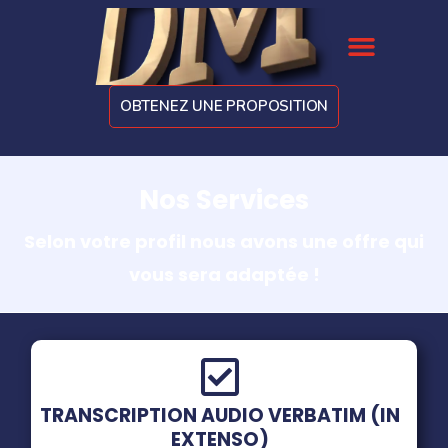
Aller
Menu
au
contenu
OBTENEZ UNE PROPOSITION
Nos Services
Selon votre profil nous avons une offre qui
vous sera adaptée !
TRANSCRIPTION AUDIO VERBATIM (IN
EXTENSO)